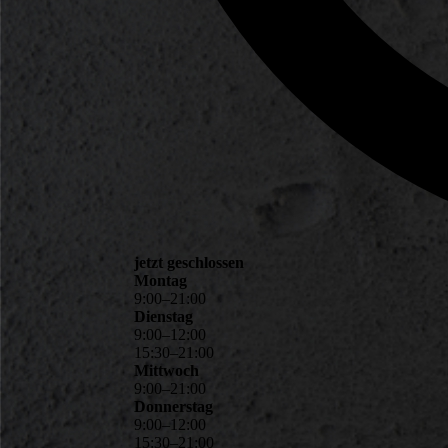
jetzt geschlossen
Montag
9
:
00
–
21
:
00
Dienstag
9
:
00
–
12
:
00
15
:
30
–
21
:
00
Mittwoch
9
:
00
–
21
:
00
Donnerstag
9
:
00
–
12
:
00
15
:
30
–
21
:
00