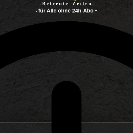
- B e t r e u t e Z e i t e n -
-
f
ür Alle ohne 24h-Abo
-