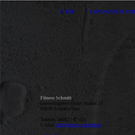
START
TRAININGSBEREICH
Fitness Schmitt
Gewerbegebiet Hoher Staden 15
66839 Schmelz/Saar
Telefon: 06887 / 87 631
E-Mail:
info@fitness-schmitt.de