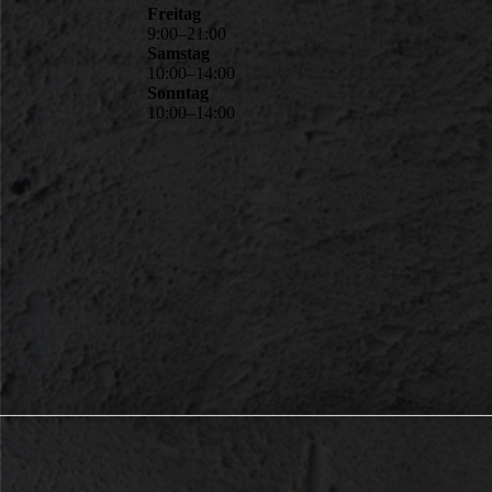
Freitag
9
:
00
–
21
:
00
Samstag
10
:
00
–
14
:
00
Sonntag
10
:
00
–
14
:
00