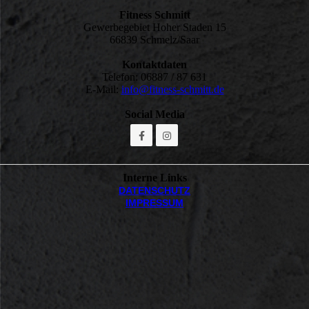
Fitness Schmitt
Gewerbegebiet Hoher Staden 15
66839 Schmelz/Saar
Kontaktdaten
Telefon: 06887 / 87 631
E-Mail:
info@fitness-schmitt.de
Social Media
Interne Links
DATEN­SCHUTZ
IMPRESSUM