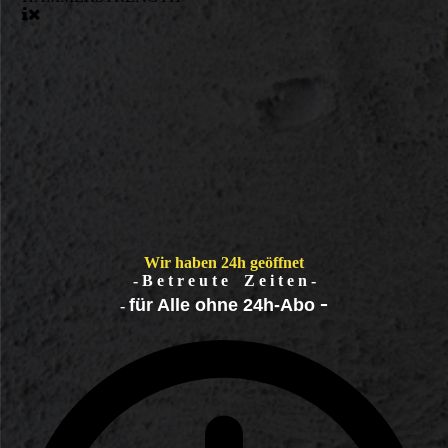
Wir haben 24h geöffnet
- B e t r e u t e Z e i t e n -
-
f
ür Alle ohne 24h-Abo
-